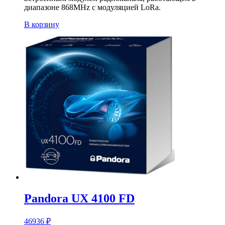
диапазоне 868MHz с модуляцией LoRa.
В корзину
Pandora UX 4100 FD
46936
₽