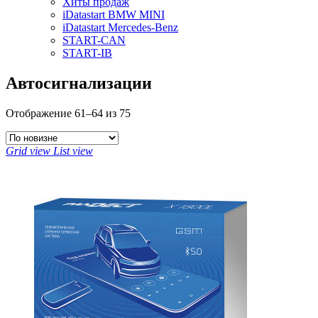
Хиты продаж
iDatastart BMW MINI
iDatastart Mercedes-Benz
START-CAN
START-IB
Автосигнализации
Отображение 61–64 из 75
Grid view
List view