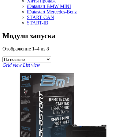
Хиты продаж
iDatastart BMW MINI
iDatastart Mercedes-Benz
START-CAN
START-IB
Модули запуска
Отображение 1–4 из 8
Grid view
List view