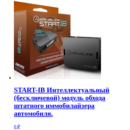
START-IB Интеллектуальный
(бесключевой) модуль обхода
штатного иммобилайзера
автомобиля.
0
₽